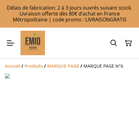
Délais de fabrication: 2 à 3 jours ouvrés suivant stock.
Livraison offerte dès 80€ d’achat en France
Métropolitaine | code promo : LIVRAISONGRATIS
Accueil
/
Produits
/
MARQUE PAGE
/
MARQUE PAGE N°6