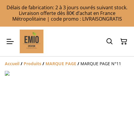
Délais de fabrication: 2 à 3 jours ouvrés suivant stock.
Livraison offerte dès 80€ d’achat en France
Métropolitaine | code promo : LIVRAISONGRATIS
Accueil
/
Produits
/
MARQUE PAGE
/
MARQUE PAGE N°11