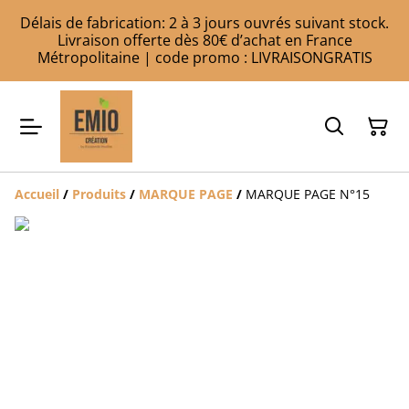
Délais de fabrication: 2 à 3 jours ouvrés suivant stock.
Livraison offerte dès 80€ d’achat en France
Métropolitaine | code promo : LIVRAISONGRATIS
Accueil
/
Produits
/
MARQUE PAGE
/
MARQUE PAGE N°15