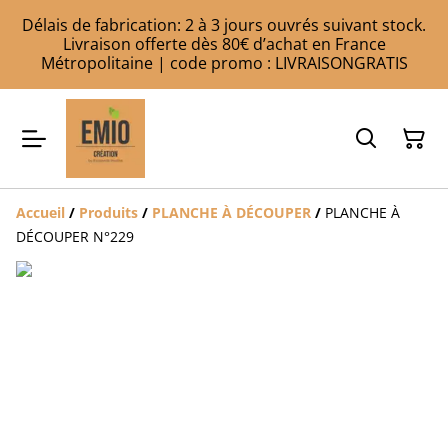
Délais de fabrication: 2 à 3 jours ouvrés suivant stock.
Livraison offerte dès 80€ d’achat en France
Métropolitaine | code promo : LIVRAISONGRATIS
Accueil
/
Produits
/
PLANCHE À DÉCOUPER
/
PLANCHE À
DÉCOUPER N°229