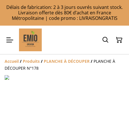
Délais de fabrication: 2 à 3 jours ouvrés suivant stock.
Livraison offerte dès 80€ d’achat en France
Métropolitaine | code promo : LIVRAISONGRATIS
Accueil
/
Produits
/
PLANCHE À DÉCOUPER
/
PLANCHE À
DÉCOUPER N°178