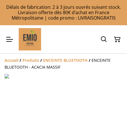
Délais de fabrication: 2 à 3 jours ouvrés suivant stock.
Livraison offerte dès 80€ d’achat en France
Métropolitaine | code promo : LIVRAISONGRATIS
Accueil
/
Produits
/
ENCEINTE BLUETOOTH
/
ENCEINTE
BLUETOOTH - ACACIA MASSIF