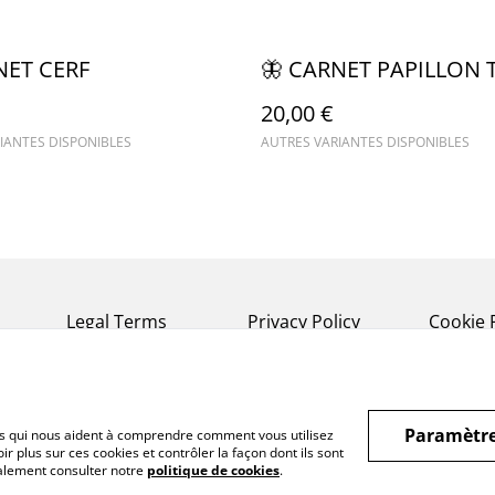
NET CERF
🦋 CARNET PAPILLON 
20,00 €
IANTES DISPONIBLES
AUTRES VARIANTES DISPONIBLES
Legal Terms
Privacy Policy
Cookie 
Paramètre
hiers qui nous aident à comprendre comment vous utilisez
r plus sur ces cookies et contrôler la façon dont ils sont
galement consulter notre
politique de cookies
.