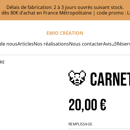
Délais de fabrication: 2 à 3 jours ouvrés suivant stock.
te dès 80€ d’achat en France Métropolitaine | code promo :
EMIO CRÉATION
 de nous
Articles
Nos réalisations
Nous contacter
Avis
📐Réserv
GRE
🐯 CARNET
20,00 €
REMPLISSAGE