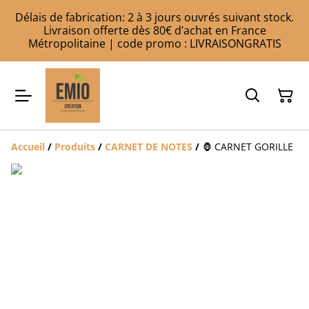
Délais de fabrication: 2 à 3 jours ouvrés suivant stock.
Livraison offerte dès 80€ d’achat en France
Métropolitaine | code promo : LIVRAISONGRATIS
Accueil
/
Produits
/
CARNET DE NOTES
/
🦍 CARNET GORILLE