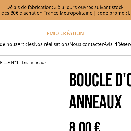
Délais de fabrication: 2 à 3 jours ouvrés suivant stock.
te dès 80€ d’achat en France Métropolitaine | code promo :
EMIO CRÉATION
 de nous
Articles
Nos réalisations
Nous contacter
Avis
📐Réserv
ILLE N°1 : Les anneaux
BOUCLE D'O
anneaux
8,00 €