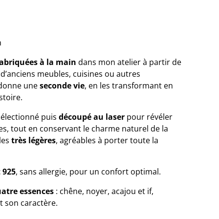
m
fabriquées à la main
dans mon atelier à partir de
ise d’anciens meubles, cuisines ou autres
 donne une
seconde vie
, en les transformant en
stoire.
sélectionné puis
découpé au laser
pour révéler
s, tout en conservant le charme naturel de la
cles
très légères
, agréables à porter toute la
 925
, sans allergie, pour un confort optimal.
atre essences
: chêne, noyer, acajou et if,
t son caractère.