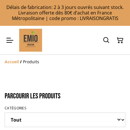
Délais de fabrication: 2 à 3 jours ouvrés suivant stock.
Livraison offerte dès 80€ d’achat en France
Métropolitaine | code promo : LIVRAISONGRATIS
Accueil
/
Produits
Parcourir les produits
CATÉGORIES